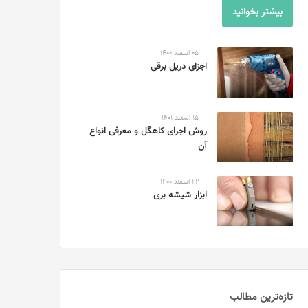
بیشتر بخوانید
05 اسفند 1400
اجزای دریل برقی
15 اسفند 1401
روش اجرای کاهگل و معرفی انواع
آن
22 اسفند 1400
ابزار شیشه بری
تازه‌ترین مطالب