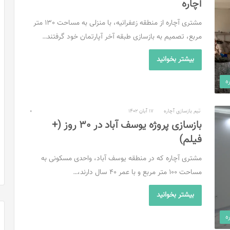
آچاره
مشتری آچاره از منطقه زعفرانیه، با منزلی به مساحت 130 متر
مربع، تصمیم به بازسازی طبقه آخر آپارتمان خود گرفتند…
بیشتر بخوانید
ه
تیم بازسازی آچاره
17 آبان 1402
0
بازسازی پروژه یوسف آباد در 30 روز (+
فیلم)
مشتری آچاره که در منطقه یوسف آباد،‌ واحدی مسکونی به
مساحت 100 متر مربع و با عمر 40 سال دارند،…
بیشتر بخوانید
ه