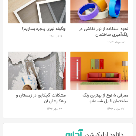
نحوه استفاده از نوار نقاشی در
چگونه توری پنجره بسازیم؟
رنگ‌آمیزی ساختمان
19 تیر 1401
07 مرداد 1403
معرفی 5 نوع از بهترین رنگ
مشکلات گچکاری در زمستان و
ساختمان قابل شستشو
راهکارهای آن
27 مرداد 1403
30 مهر 1402
دانلود اپلیکیشن