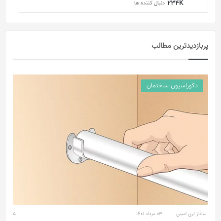
234K
دنبال کننده ها
پربازدید‌ترین مطالب
دکوراسیون ساختمان
ساناز لری امینی
03 مرداد 1401
5