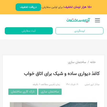
۱۵۰ هزار تومان تخفیف
| برای اولین سفارش.
دریافت تخفیف
منو
جستج
ثبت سفارش
ایده‌گردی
خانه
/
ساختمان سازی
کاغذ دیواری ساده و شیک برای اتاق خواب
ساناز لری امینی
21 خرداد 1401
زمان تقریبی مطالعه 8 دقیقه
ساختمان سازی
نازک کاری ساختمان