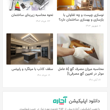
نوسازی چیست و چه تفاوتی با
نحوه محاسبه زیربنای ساختمان
بازسازی و بهسازی ساختمان دارد؟
23 خرداد 1402
01 شهریور 1403
محاسبه میزان مصرف گچ [5 عامل
سقف کاذب با میلگرد و رابیتس
موثر در تعیین گچ مصرفی!]
18 خرداد 1401
08 آبان 1401
دانلود اپلیکیشن
با نصب اپلیکیشن آچاره بیش از 256 خدمت مورد نیاز در جیب شماست.