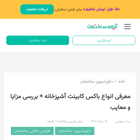
۱۵۰ هزار تومان تخفیف
| برای اولین سفارش.
دریافت تخفیف
منو
جستج
ثبت سفارش
ایده‌گردی
خانه
/
دکوراسیون ساختمان
معرفی انواع باکس کابینت آشپزخانه + بررسی مزایا
و معایب
سارا سهرابی
19 مرداد 1402
زمان تقریبی مطالعه 7 دقیقه
دکوراسیون ساختمان
طراحی داخلی ساختمان