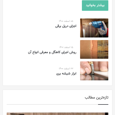
بیشتر بخوانید
05 اسفند 1400
اجزای دریل برقی
15 اسفند 1401
روش اجرای کاهگل و معرفی انواع آن
22 اسفند 1400
ابزار شیشه بری
تازه‌ترین مطالب