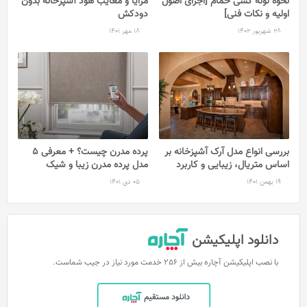
نحوه لوله کشی حمام [اجرای اصول
مزایا و معایب هود آشپزخانه بدون
اولیه و نکات فنی]
دودکش
28 شهریور 1402
18 مهر 1401
بررسی انواع مدل آرک آشپزخانه بر
پرده مدرن چیست؟ + معرفی 5
اساس متریال، زیبایی و کاربرد
مدل پرده مدرن زیبا و شیک
19 بهمن 1401
05 دی 1401
دانلود اپلیکیشن
با نصب اپلیکیشن آچاره بیش از 256 خدمت مورد نیاز در جیب شماست.