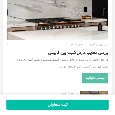
تیم تحریریه آچاره
01 دی 1403
0
بررسی معایب ماربل شیت بین کابینتی
در حال حاضر ماربل شیت به دلیل زیبایی، قیمت مناسب و نصب آسان به‌ویژه در
بخش‌های بین کابینتی آشپزخانه‌ها، مورد…
بیشتر بخوانید
19 آذر 1403
روغن الیف چیست و چه کاربردی دارد؟
ثبت سفارش